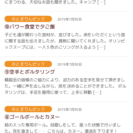
にまつわる、大切なお話も聞きました。キャンプ […]
おとまりんピック
2019年7月30日
⑩パワー食堂で夕ご飯
子ども達が関わった食材が、並びました。命をいただくという食
に関する話も伝えましたが、真剣に聞いてくれました。オリンピ
ックスープには、一人５色のごリングが入るよう […]
おとまりんピック
2019年7月30日
⑨空手とボルタリング
精鋭会の皆様のご協力により、迫力のある空手を見せて頂きまし
た。一緒に声を出しながら、技を決めることができました。 ボル
タリングは、手足を器用に使って、上手に移動 […]
おとまりんピック
2019年7月30日
⑧ゴールボールとカヌー
鈴の入った専用ボール。目隠しをして、座った状態で行いまし
た。耳を澄まして・・ こちらは、カヌー。激流を下ります！