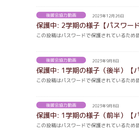
後援会協力動画
2023年12月26日
保護中: 2学期の様子【パスワー
この投稿はパスワードで保護されているため
後援会協力動画
2023年9月8日
保護中: 1学期の様子（後半）【
この投稿はパスワードで保護されているため
後援会協力動画
2023年9月8日
保護中: 1学期の様子（前半）【
この投稿はパスワードで保護されているため