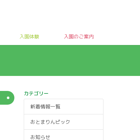
入園体験
入園のご案内
カテゴリー
新着情報一覧
おとまりんピック
お知らせ