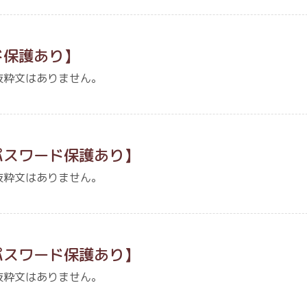
ド保護あり】
抜粋文はありません。
パスワード保護あり】
抜粋文はありません。
パスワード保護あり】
抜粋文はありません。