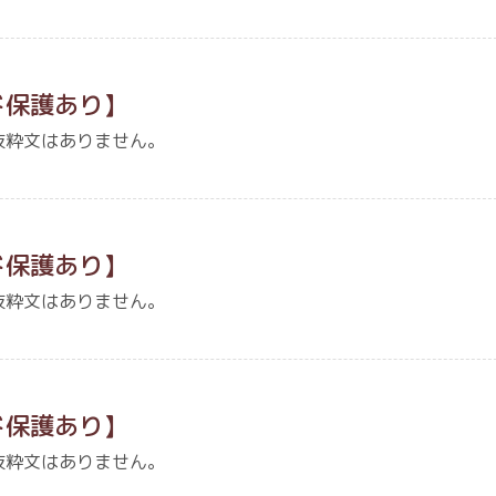
ド保護あり】
抜粋文はありません。
ド保護あり】
抜粋文はありません。
ド保護あり】
抜粋文はありません。