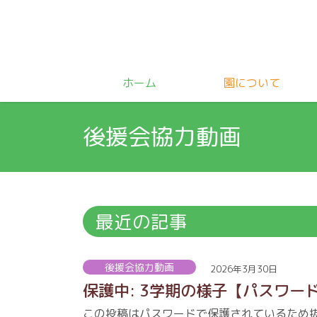
ホーム
園について
後援会協力動画
最近の記事
後援会協力動画
2026年3月30日
保護中: 3学期の様子【パスワー
この投稿はパスワードで保護されているため