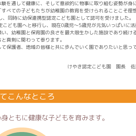
体験を通して健康に、そして意欲的に物事に取り組む姿勢が身
「すべての子どもたちが幼稚園の教育を受けられることこそ理
し、同時に幼保連携型認定こども園として認可を受けました。
定こども園へと移行し、現在0歳児～5歳児が元気いっぱいに活
願い、幼稚園と保育園の良さを最大限生かした施設であり続け
ちと真剣に関わって参ります。
して保護者、地域の皆様と共に歩んでいく園でありたいと思っ
けやき認定こども園 園長 佐
てこんなところ
心身ともに健康な子どもを育みます。