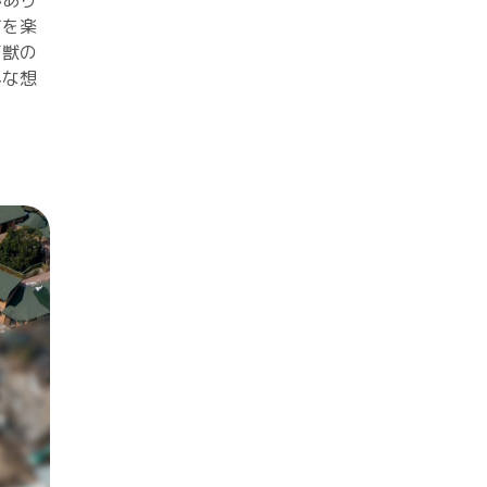
があり
てを楽
百獣の
んな想