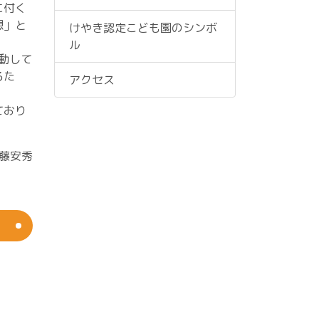
に付く
想」と
けやき認定こども園のシンボ
ル
動して
るた
アクセス
ており
藤安秀