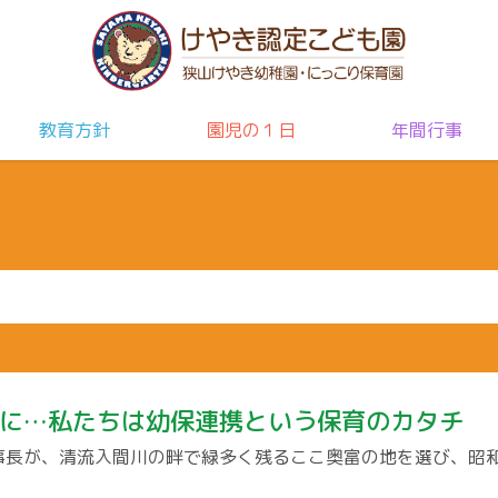
教育方針
園児の１日
年間行事
に…私たちは幼保連携という保育のカタチ
事長が、清流入間川の畔で緑多く残るここ奥富の地を選び、昭和