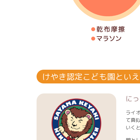
けやき認定こども園といえ
にっ
ライ
て真
いく