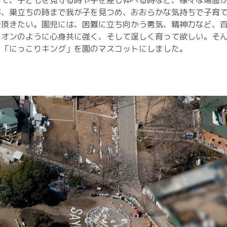
して、子どもを見守る時や手を差し伸べる時など、様々な場面
が、巣立ちの時まで我が子を見つめ、おおらかな気持ちで子育
で頂きたい。園児には、困難に立ち向かう勇気、精神力など、
イオンのように心身共に強く、そして逞しく育って欲しい。そ
ら「にっこりキング」を園のマスコットにしました。