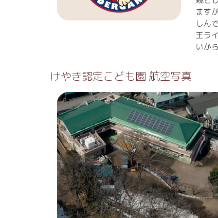
親と
ます
しん
王ラ
いか
けやき認定こども園 航空写真