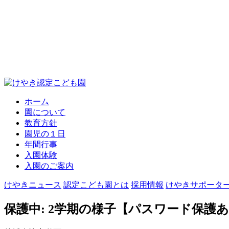
ホーム
園について
教育方針
園児の１日
年間行事
入園体験
入園のご案内
けやきニュース
認定こども園とは
採用情報
けやきサポータ
保護中: 2学期の様子【パスワード保護