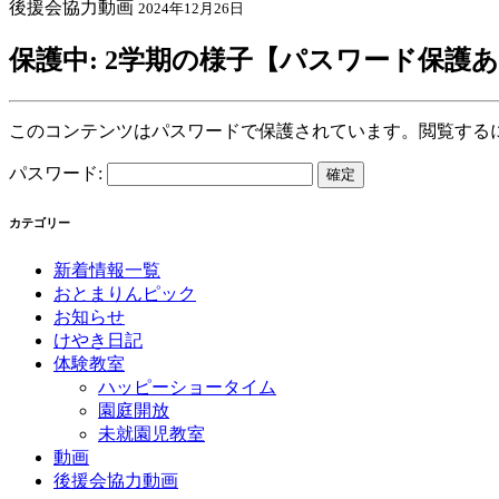
後援会協力動画
2024年12月26日
保護中: 2学期の様子【パスワード保護
このコンテンツはパスワードで保護されています。閲覧する
パスワード:
カテゴリー
新着情報一覧
おとまりんピック
お知らせ
けやき日記
体験教室
ハッピーショータイム
園庭開放
未就園児教室
動画
後援会協力動画