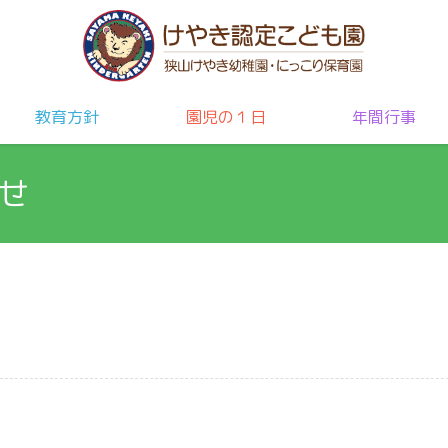
教育方針
園児の１日
年間行事
せ