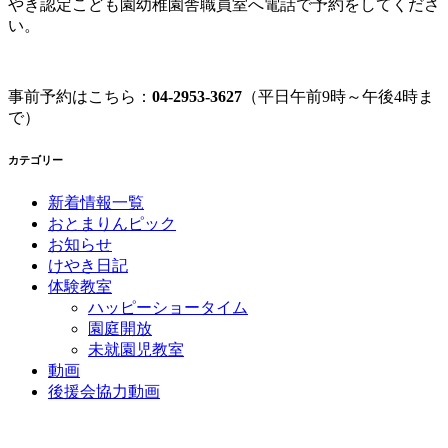
やき認定こども園幼稚園舎職員室へ電話で予約をしてくださ
い。
事前予約はこちら：
04-2953-3627
（平日午前9時～午後4時ま
で）
カテゴリー
新着情報一覧
おとまりんピック
お知らせ
けやき日記
体験教室
ハッピーショータイム
園庭開放
未就園児教室
動画
後援会協力動画