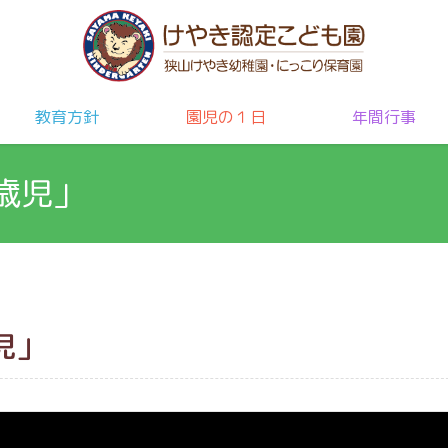
教育方針
園児の１日
年間行事
歳児」
児」