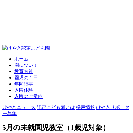
ホーム
園について
教育方針
園児の１日
年間行事
入園体験
入園のご案内
けやきニュース
認定こども園とは
採用情報
けやきサポータ
ー募集
5月の未就園児教室（1歳児対象）