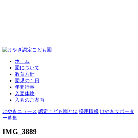
ホーム
園について
教育方針
園児の１日
年間行事
入園体験
入園のご案内
けやきニュース
認定こども園とは
採用情報
けやきサポータ
ー募集
IMG_3889