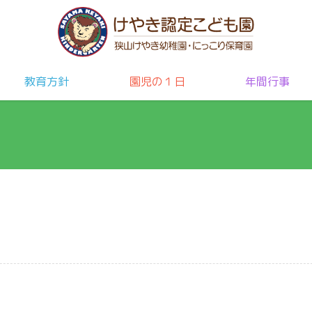
教育方針
園児の１日
年間行事