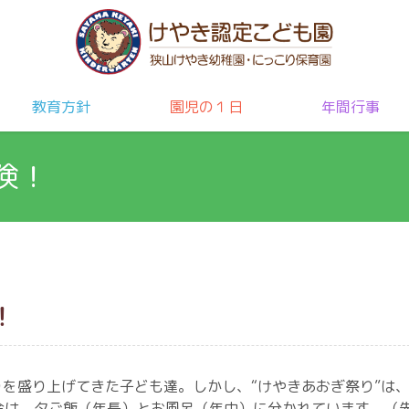
教育方針
園児の１日
年間行事
険！
！
りを盛り上げてきた子ども達。しかし、“けやきあおぎ祭り”は
今は、夕ご飯（年長）とお風呂（年中）に分かれています。（