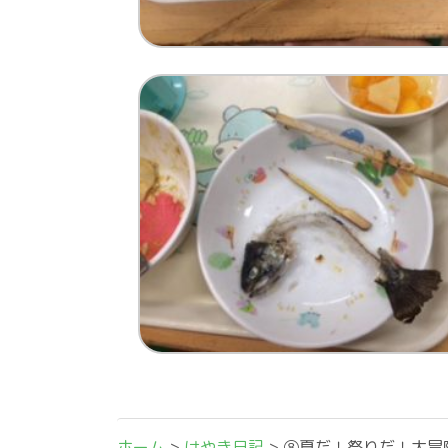
ホーム
>
けやき日記
>
⑧夏だ！祭りだ！大冒